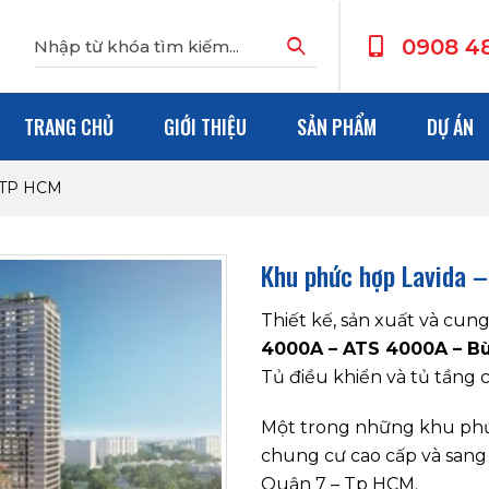
0908 4
TRANG CHỦ
GIỚI THIỆU
SẢN PHẨM
DỰ ÁN
, TP HCM
Khu phức hợp Lavida 
Thiết kế, sản xuất và cun
4000A – ATS 4000A – B
Tủ điều khiển và tủ tầng cá
Một trong những khu phứ
chung cư cao cấp và san
Quận 7 – Tp HCM.