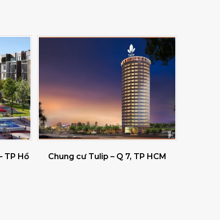
 – TP Hồ
Chung cư Tulip – Q 7, TP HCM
Nhà Máy 