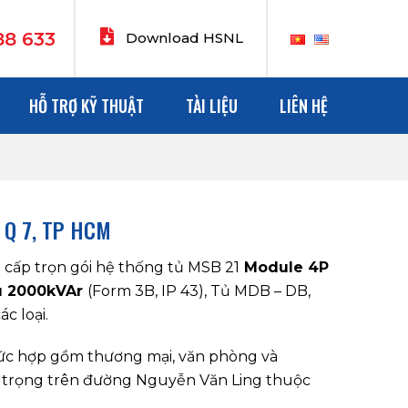
88 633
Download HSNL
HỖ TRỢ KỸ THUẬT
TÀI LIỆU
LIÊN HỆ
– Q 7, TP HCM
g cấp trọn gói hệ thống tủ MSB 21
Module 4P
ù 2000kVAr
(Form 3B, IP 43), Tủ MDB – DB,
c loại.
c hợp gồm thương mại, văn phòng và
g trọng trên đường Nguyễn Văn Ling thuộc