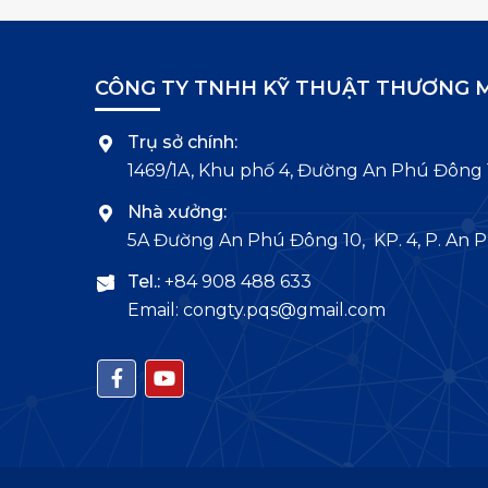
CÔNG TY TNHH KỸ THUẬT THƯƠNG M
Trụ sở chính:
1469/1A, Khu phố 4, Đường An Phú Đông 
Nhà xưởng:
5A Đường An Phú Đông 10, KP. 4, P. An P
Tel.:
+84 908 488 633
Email: congty.pqs@gmail.com