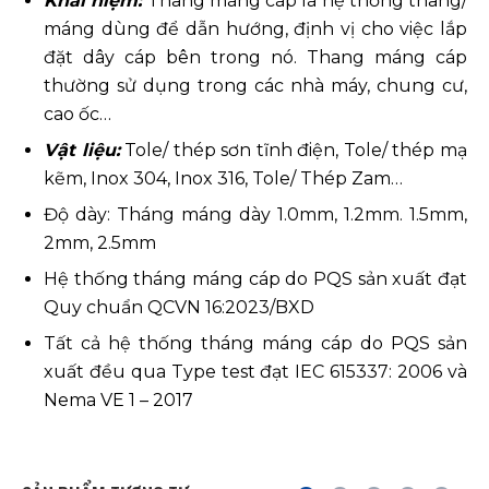
Khái niệm:
Thang máng cáp là hệ thống thang/
máng dùng để dẫn hướng, định vị cho việc lắp
đặt dây cáp bên trong nó. Thang máng cáp
thường sử dụng trong các nhà máy, chung cư,
cao ốc…
Vật liệu:
Tole/ thép sơn tĩnh điện, Tole/ thép mạ
kẽm, Inox 304, Inox 316, Tole/ Thép Zam…
Độ dày: Tháng máng dày 1.0mm, 1.2mm. 1.5mm,
2mm, 2.5mm
Hệ thống tháng máng cáp do PQS sản xuất đạt
Quy chuẩn QCVN 16:2023/BXD
Tất cả hệ thống tháng máng cáp do PQS sản
xuất đều qua Type test đạt IEC 615337: 2006 và
Nema VE 1 – 2017