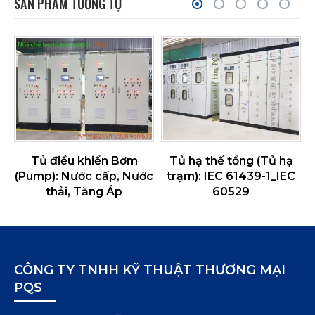
SẢN PHẨM TƯƠNG TỰ
a
Tủ điều khiển Bơm
Tủ hạ thế tổng (Tủ hạ
(Pump): Nước cấp, Nước
trạm): IEC 61439-1_IEC
thải, Tăng Áp
60529
CÔNG TY TNHH KỸ THUẬT THƯƠNG MẠI
PQS