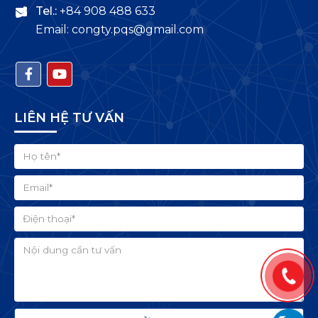
Tel.:
+84 908 488 633
Email: congty.pqs@gmail.com
LIÊN HỆ TƯ VẤN